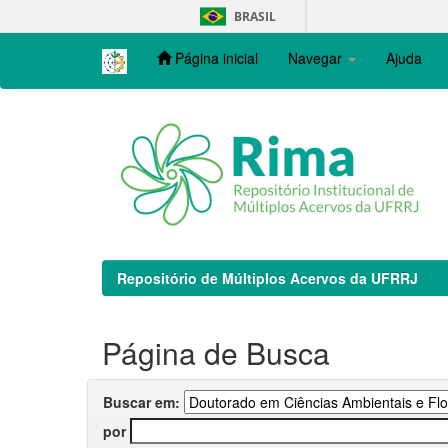
Skip
BRASIL
navigation
Página inicial
Navegar
Ajuda
Repositório de Múltiplos Acervos da UFRRJ
Página de Busca
Buscar em:
por