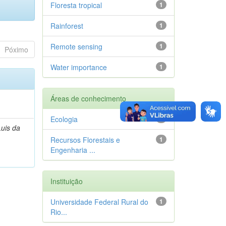
Floresta tropical
1
Rainforest
1
Remote sensing
1
Póximo
Water importance
1
Áreas de conhecimento
Ecologia
1
Luis da
Recursos Florestais e
1
Engenharia ...
Instituição
Universidade Federal Rural do
1
Rio...