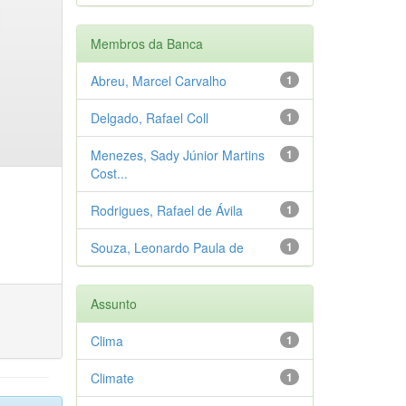
Membros da Banca
Abreu, Marcel Carvalho
1
Delgado, Rafael Coll
1
Menezes, Sady Júnior Martins
1
Cost...
Rodrigues, Rafael de Ávila
1
Souza, Leonardo Paula de
1
Assunto
Clima
1
Climate
1