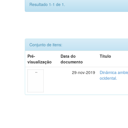
Resultado 1-1 de 1.
Conjunto de itens:
Pré-
Data do
Título
visualização
documento
29-nov-2019
Dinâmica ambie
ocidental.