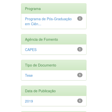
Programa
Programa de Pós-Graduação
1
em Ciên...
Agência de Fomento
CAPES
1
Tipo de Documento
Tese
1
Data de Publicação
2019
1