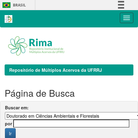
Skip
BRASIL
navigation
Simplifique!
Comunica BR
Participe
Acesso à informação
Legislação
Canais
Repositório de Múltiplos Acervos da UFRRJ
Página de Busca
Buscar em:
por