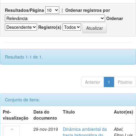
Resultados/Página
|
Ordenar registros por
Ordenar
Registro(s)
Resultado 1-1 de 1.
Anterior
1
Póximo
Conjunto de itens:
Pré-
Data do
Título
Autor(es)
visualização
documento
29-nov-2019
Dinâmica ambiental da
Abel,
bacia hidrográfica do
Elton Luis