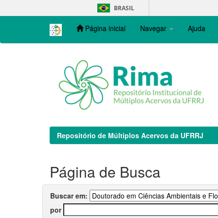
Skip
BRASIL
navigation
Página inicial
Navegar
Ajuda
Repositório de Múltiplos Acervos da UFRRJ
Página de Busca
Buscar em:
por