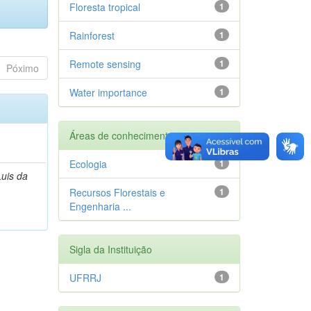
Floresta tropical
1
Rainforest
1
Remote sensing
1
Póximo
Water importance
1
Áreas de conhecimento
Ecologia
1
Luis da
Recursos Florestais e
1
Engenharia ...
Sigla da Instituição
UFRRJ
1