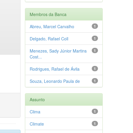
Membros da Banca
Abreu, Marcel Carvalho
1
Delgado, Rafael Coll
1
Menezes, Sady Júnior Martins
1
Cost...
Rodrigues, Rafael de Ávila
1
Souza, Leonardo Paula de
1
Assunto
Clima
1
Climate
1