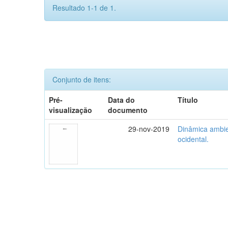
Resultado 1-1 de 1.
Conjunto de itens:
Pré-
Data do
Título
visualização
documento
29-nov-2019
Dinâmica ambie
ocidental.