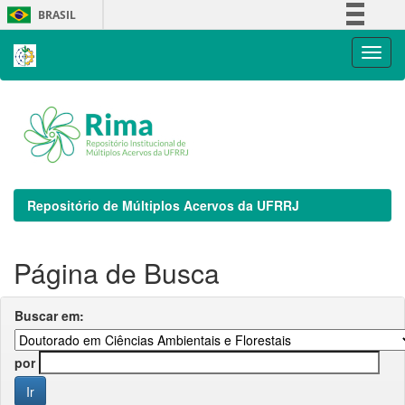
Skip
BRASIL
navigation
Simplifique!
Comunica BR
Participe
Acesso à informação
Legislação
Canais
Repositório de Múltiplos Acervos da UFRRJ
Página de Busca
Buscar em:
por