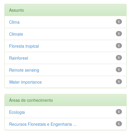
Assunto
Clima
1
Climate
1
Floresta tropical
1
Rainforest
1
Remote sensing
1
Water importance
1
Áreas de conhecimento
Ecologia
1
Recursos Florestais e Engenharia ...
1