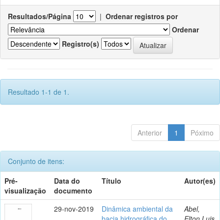
Resultados/Página
|
Ordenar registros por
Ordenar
Registro(s)
Resultado 1-1 de 1.
Anterior
1
Póximo
Conjunto de itens:
Pré-
Data do
Título
Autor(es)
visualização
documento
29-nov-2019
Dinâmica ambiental da
Abel,
bacia hidrográfica do
Elton Luis