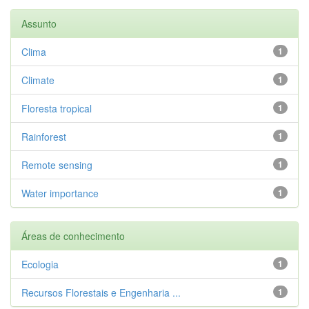
Assunto
Clima
1
Climate
1
Floresta tropical
1
Rainforest
1
Remote sensing
1
Water importance
1
Áreas de conhecimento
Ecologia
1
Recursos Florestais e Engenharia ...
1