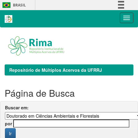
Skip
BRASIL
navigation
Simplifique!
Comunica BR
Participe
Acesso à informação
Legislação
Canais
Repositório de Múltiplos Acervos da UFRRJ
Página de Busca
Buscar em:
por