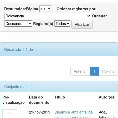
Resultados/Página
|
Ordenar registros por
Ordenar
Registro(s)
Resultado 1-1 de 1.
Anterior
1
Póximo
Conjunto de itens:
Pré-
Data do
Título
Autor(es)
visualização
documento
29-nov-2019
Dinâmica ambiental da
Abel,
bacia hidrográfica do
Elton Luis