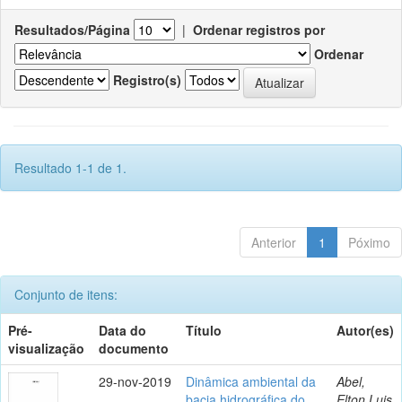
Resultados/Página
|
Ordenar registros por
Ordenar
Registro(s)
Resultado 1-1 de 1.
Anterior
1
Póximo
Conjunto de itens:
Pré-
Data do
Título
Autor(es)
visualização
documento
29-nov-2019
Dinâmica ambiental da
Abel,
bacia hidrográfica do
Elton Luis