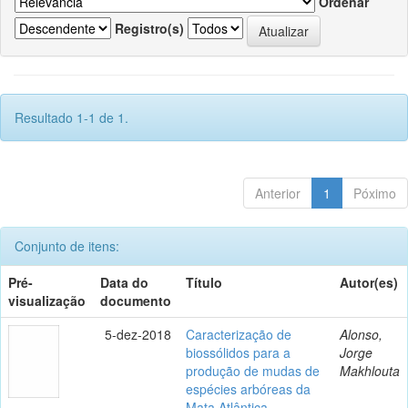
Ordenar
Registro(s)
Resultado 1-1 de 1.
Anterior
1
Póximo
Conjunto de itens:
Pré-
Data do
Título
Autor(es)
visualização
documento
5-dez-2018
Caracterização de
Alonso,
biossólidos para a
Jorge
produção de mudas de
Makhlouta
espécies arbóreas da
Mata Atlântica