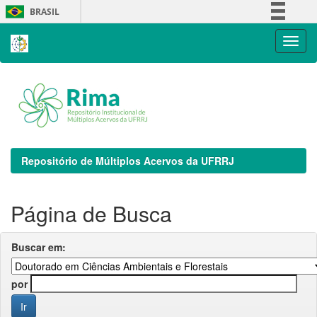
Skip
BRASIL
navigation
Simplifique!
Comunica BR
Participe
Acesso à informação
Legislação
Canais
Repositório de Múltiplos Acervos da UFRRJ
Página de Busca
Buscar em:
por