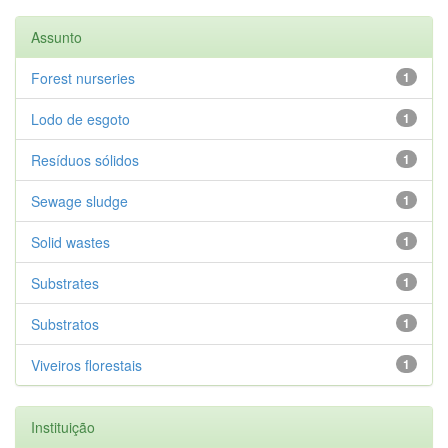
Assunto
Forest nurseries
1
Lodo de esgoto
1
Resíduos sólidos
1
Sewage sludge
1
Solid wastes
1
Substrates
1
Substratos
1
Viveiros florestais
1
Instituição