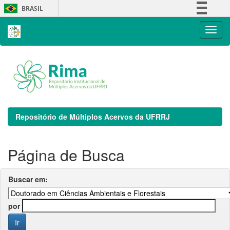
Skip
BRASIL
navigation
Simplifique!
Comunica BR
Participe
Acesso à informação
Legislação
Canais
Repositório de Múltiplos Acervos da UFRRJ
Página de Busca
Buscar em:
por