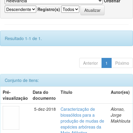
Ordenar
Registro(s)
Resultado 1-1 de 1.
Anterior
1
Póximo
Conjunto de itens:
Pré-
Data do
Título
Autor(es)
visualização
documento
5-dez-2018
Caracterização de
Alonso,
biossólidos para a
Jorge
produção de mudas de
Makhlouta
espécies arbóreas da
Mata Atlântica