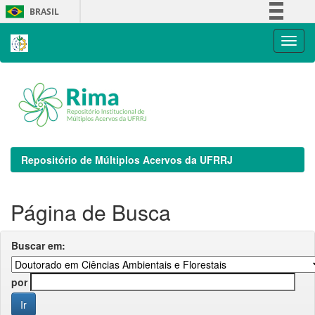
Skip
BRASIL
navigation
Simplifique!
Comunica BR
Participe
Acesso à informação
Legislação
Canais
Repositório de Múltiplos Acervos da UFRRJ
Página de Busca
Buscar em:
por