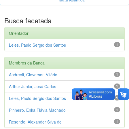
Busca facetada
Orientador
Leles, Paulo Sergio dos Santos
1
Membros da Banca
Andreoli, Cleverson Vitório
1
Arthur Junior, José Carlos
1
Leles, Paulo Sergio dos Santos
1
Pinheiro, Érika Flávia Machado
1
Resende, Alexander Silva de
1