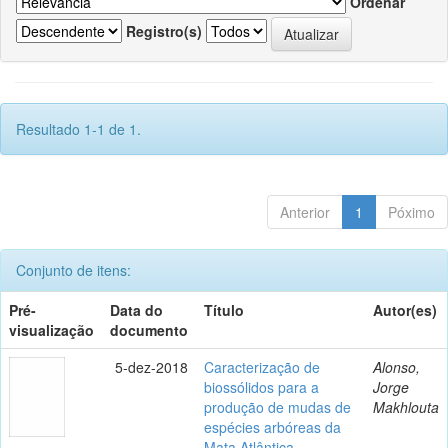
Ordenar
Registro(s)
Resultado 1-1 de 1.
Anterior
1
Póximo
Conjunto de itens:
Pré-
Data do
Título
Autor(es)
visualização
documento
5-dez-2018
Caracterização de
Alonso,
biossólidos para a
Jorge
produção de mudas de
Makhlouta
espécies arbóreas da
Mata Atlântica