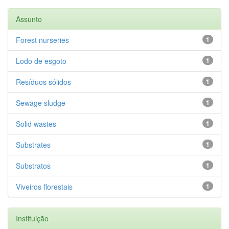
Assunto
Forest nurseries
1
Lodo de esgoto
1
Resíduos sólidos
1
Sewage sludge
1
Solid wastes
1
Substrates
1
Substratos
1
Viveiros florestais
1
Instituição