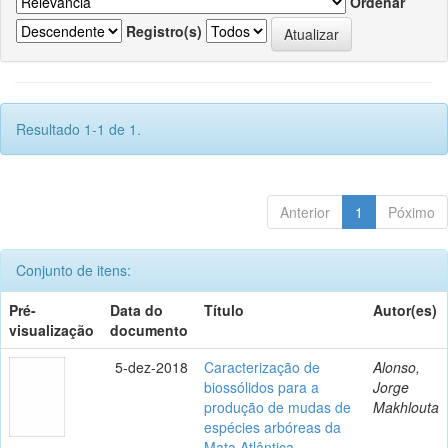
Ordenar
Registro(s)
Resultado 1-1 de 1.
Anterior
1
Póximo
Conjunto de itens:
Pré-
Data do
Título
Autor(es)
visualização
documento
5-dez-2018
Caracterização de
Alonso,
biossólidos para a
Jorge
produção de mudas de
Makhlouta
espécies arbóreas da
Mata Atlântica