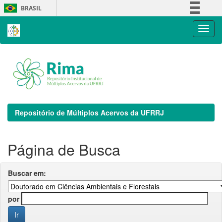
Skip
BRASIL
navigation
Simplifique!
Comunica BR
Participe
Acesso à informação
Legislação
Canais
Repositório de Múltiplos Acervos da UFRRJ
Página de Busca
Buscar em:
por