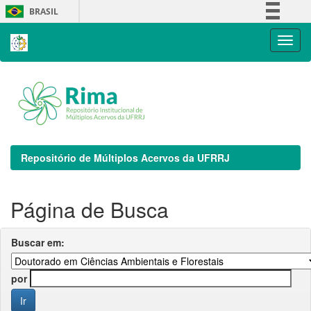
Skip
BRASIL
navigation
Simplifique!
Comunica BR
Participe
Acesso à informação
Legislação
Canais
Repositório de Múltiplos Acervos da UFRRJ
Página de Busca
Buscar em:
por