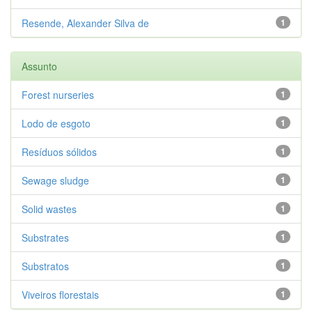
Resende, Alexander Silva de
1
Assunto
Forest nurseries
1
Lodo de esgoto
1
Resíduos sólidos
1
Sewage sludge
1
Solid wastes
1
Substrates
1
Substratos
1
Viveiros florestais
1