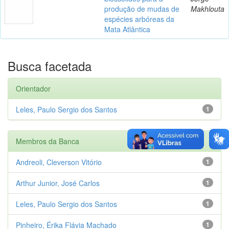
produção de mudas de
Makhlouta
espécies arbóreas da
Mata Atlântica
Busca facetada
Orientador
Leles, Paulo Sergio dos Santos
1
Membros da Banca
Andreoli, Cleverson Vitório
1
Arthur Junior, José Carlos
1
Leles, Paulo Sergio dos Santos
1
Pinheiro, Érika Flávia Machado
1