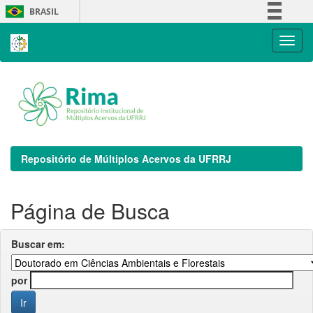
Skip
BRASIL
navigation
Simplifique!
Comunica BR
Participe
Acesso à informação
Legislação
Canais
Repositório de Múltiplos Acervos da UFRRJ
Página de Busca
Buscar em:
por