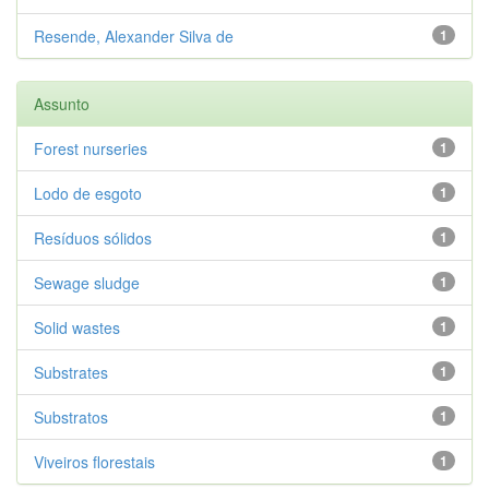
Resende, Alexander Silva de
1
Assunto
Forest nurseries
1
Lodo de esgoto
1
Resíduos sólidos
1
Sewage sludge
1
Solid wastes
1
Substrates
1
Substratos
1
Viveiros florestais
1