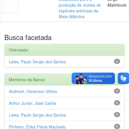
produção de mudas de
Makhlouta
espécies arbóreas da
Mata Atlântica
Busca facetada
Orientador
Leles, Paulo Sergio dos Santos
1
Membros da Banca
Andreoli, Cleverson Vitório
1
Arthur Junior, José Carlos
1
Leles, Paulo Sergio dos Santos
1
Pinheiro, Érika Flávia Machado
1