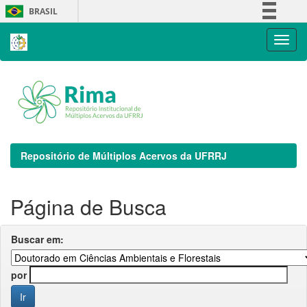
Skip
BRASIL
navigation
Simplifique!
Comunica BR
Participe
Acesso à informação
Legislação
Canais
Repositório de Múltiplos Acervos da UFRRJ
Página de Busca
Buscar em:
por