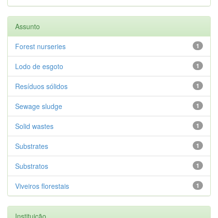
Assunto
Forest nurseries
1
Lodo de esgoto
1
Resíduos sólidos
1
Sewage sludge
1
Solid wastes
1
Substrates
1
Substratos
1
Viveiros florestais
1
Instituição