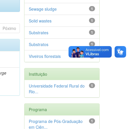
Sewage sludge
1
Solid wastes
1
Póximo
Substrates
1
Substratos
1
Viveiros florestais
1
orge
Instituição
a
Universidade Federal Rural do
1
Rio...
Programa
Programa de Pós-Graduação
1
em Ciên...