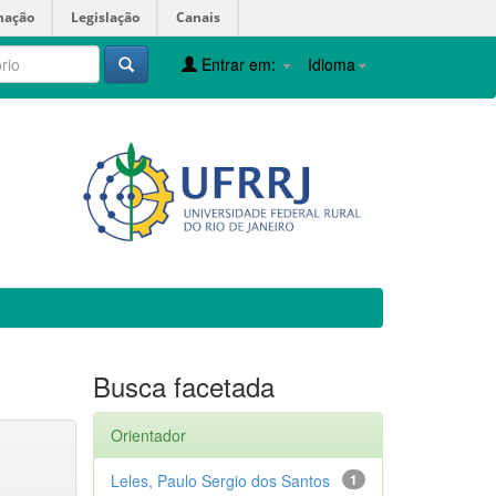
mação
Legislação
Canais
Entrar em:
Idioma
Busca facetada
Orientador
Leles, Paulo Sergio dos Santos
1