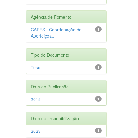
Agência de Fomento
CAPES - Coordenação de
1
Aperfeiçoa...
Tipo de Documento
Tese
1
Data de Publicação
2018
1
Data de Disponibilização
2023
1