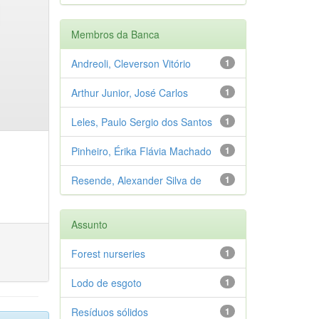
Membros da Banca
Andreoli, Cleverson Vitório
1
Arthur Junior, José Carlos
1
Leles, Paulo Sergio dos Santos
1
Pinheiro, Érika Flávia Machado
1
Resende, Alexander Silva de
1
Assunto
Forest nurseries
1
Lodo de esgoto
1
Resíduos sólidos
1