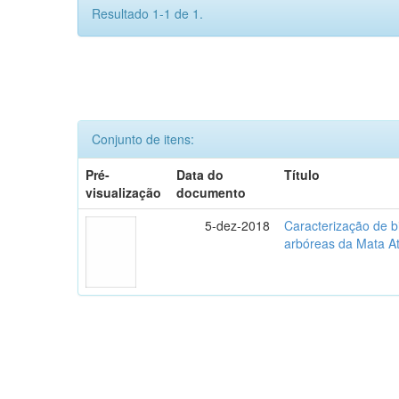
Resultado 1-1 de 1.
Conjunto de itens:
Pré-
Data do
Título
visualização
documento
5-dez-2018
Caracterização de b
arbóreas da Mata At