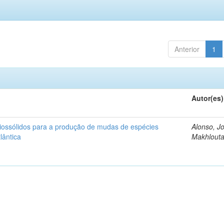
Anterior
1
Autor(es)
iossólidos para a produção de mudas de espécies
Alonso, J
lântica
Makhlout