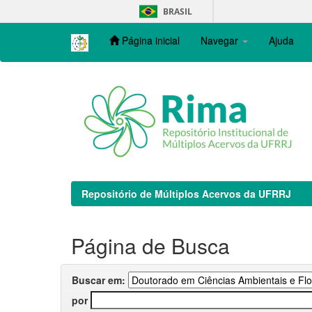
Skip
BRASIL
navigation
Página inicial
Navegar
Ajuda
Repositório de Múltiplos Acervos da UFRRJ
Página de Busca
Buscar em:
por