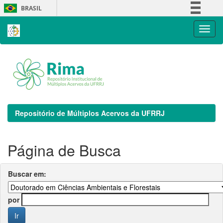
Skip
BRASIL
navigation
Simplifique!
Comunica BR
Participe
Acesso à informação
Legislação
Canais
Repositório de Múltiplos Acervos da UFRRJ
Página de Busca
Buscar em:
por