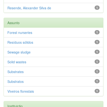
Resende, Alexander Silva de
1
Assunto
Forest nurseries
1
Resíduos sólidos
1
Sewage sludge
1
Solid wastes
1
Substrates
1
Substratos
1
Viveiros florestais
1
Instituição