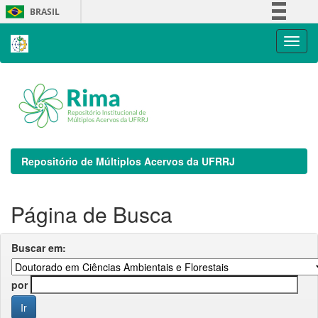
Skip
BRASIL
navigation
Simplifique!
Comunica BR
Participe
Acesso à informação
Legislação
Canais
Repositório de Múltiplos Acervos da UFRRJ
Página de Busca
Buscar em:
por