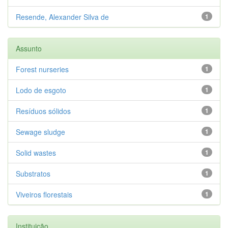
Resende, Alexander Silva de
1
Assunto
Forest nurseries
1
Lodo de esgoto
1
Resíduos sólidos
1
Sewage sludge
1
Solid wastes
1
Substratos
1
Viveiros florestais
1
Instituição