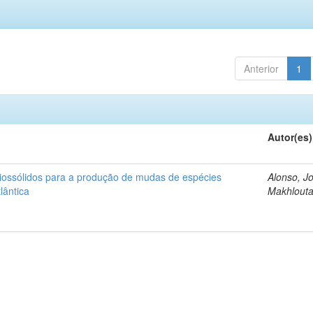
Anterior
1
Autor(es)
iossólidos para a produção de mudas de espécies
Alonso, J
lântica
Makhlout