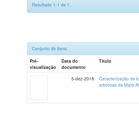
Resultado 1-1 de 1.
Conjunto de itens:
Pré-
Data do
Título
visualização
documento
5-dez-2018
Caracterização de b
arbóreas da Mata At