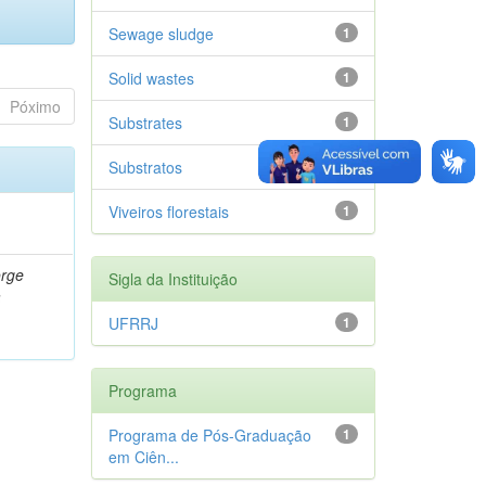
Sewage sludge
1
Solid wastes
1
Póximo
Substrates
1
Substratos
1
Viveiros florestais
1
orge
Sigla da Instituição
a
UFRRJ
1
Programa
Programa de Pós-Graduação
1
em Ciên...