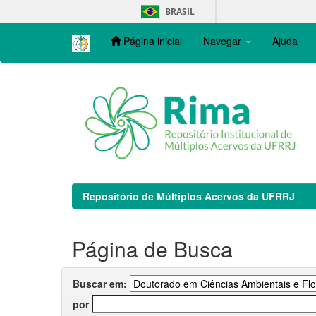
Skip
BRASIL
navigation
Página inicial
Navegar
Ajuda
Repositório de Múltiplos Acervos da UFRRJ
Página de Busca
Buscar em:
por