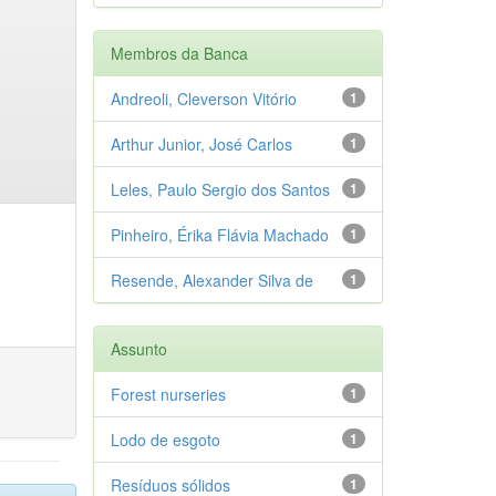
Membros da Banca
Andreoli, Cleverson Vitório
1
Arthur Junior, José Carlos
1
Leles, Paulo Sergio dos Santos
1
Pinheiro, Érika Flávia Machado
1
Resende, Alexander Silva de
1
Assunto
Forest nurseries
1
Lodo de esgoto
1
Resíduos sólidos
1