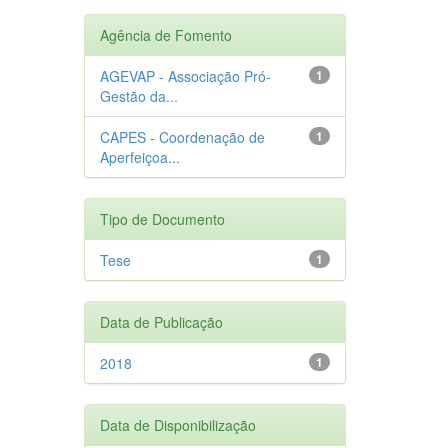
Agência de Fomento
AGEVAP - Associação Pró-
1
Gestão da...
CAPES - Coordenação de
1
Aperfeiçoa...
Tipo de Documento
Tese
1
Data de Publicação
2018
1
Data de Disponibilização