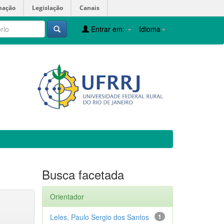
mação
Legislação
Canais
Entrar em:
Idioma
Busca facetada
Orientador
Leles, Paulo Sergio dos Santos
1