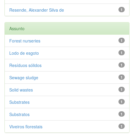
Resende, Alexander Silva de
1
Assunto
Forest nurseries
1
Lodo de esgoto
1
Resíduos sólidos
1
Sewage sludge
1
Solid wastes
1
Substrates
1
Substratos
1
Viveiros florestais
1