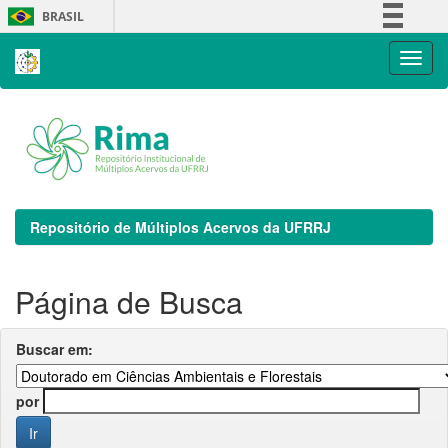
Skip
BRASIL
navigation
Simplifique!
Comunica BR
Participe
Acesso à informação
Legislação
Canais
Repositório de Múltiplos Acervos da UFRRJ
Página de Busca
Buscar em:
por