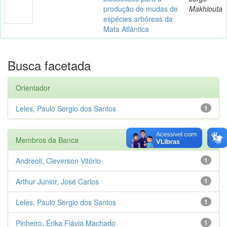
produção de mudas de
Makhlouta
espécies arbóreas da
Mata Atlântica
Busca facetada
Orientador
Leles, Paulo Sergio dos Santos
1
Membros da Banca
Andreoli, Cleverson Vitório
1
Arthur Junior, José Carlos
1
Leles, Paulo Sergio dos Santos
1
Pinheiro, Érika Flávia Machado
1