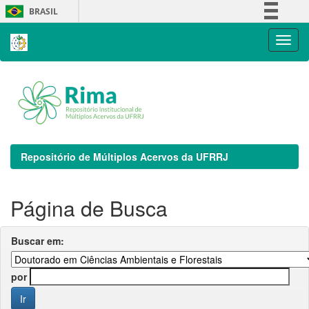
Skip
BRASIL
navigation
Simplifique!
Comunica BR
Participe
Acesso à informação
Legislação
Canais
Repositório de Múltiplos Acervos da UFRRJ
Página de Busca
Buscar em:
por