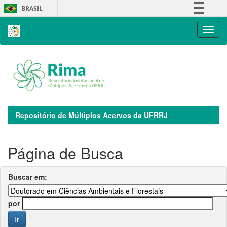
Skip
BRASIL
navigation
Simplifique!
Comunica BR
Participe
Acesso à informação
Legislação
Canais
Repositório de Múltiplos Acervos da UFRRJ
Página de Busca
Buscar em:
por