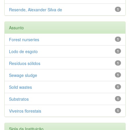
Resende, Alexander Silva de
1
Assunto
Forest nurseries
1
Lodo de esgoto
1
Resíduos sólidos
1
Sewage sludge
1
Solid wastes
1
Substratos
1
Viveiros florestais
1
Sigla da Instituição