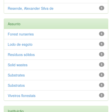
Resende, Alexander Silva de
1
Assunto
Forest nurseries
1
Lodo de esgoto
1
Resíduos sólidos
1
Solid wastes
1
Substrates
1
Substratos
1
Viveiros florestais
1
Instituição