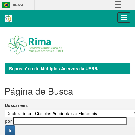
Skip
BRASIL
navigation
Simplifique!
Comunica BR
Participe
Acesso à informação
Legislação
Canais
Repositório de Múltiplos Acervos da UFRRJ
Página de Busca
Buscar em:
por