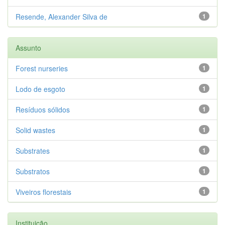
Resende, Alexander Silva de
1
Assunto
Forest nurseries
1
Lodo de esgoto
1
Resíduos sólidos
1
Solid wastes
1
Substrates
1
Substratos
1
Viveiros florestais
1
Instituição