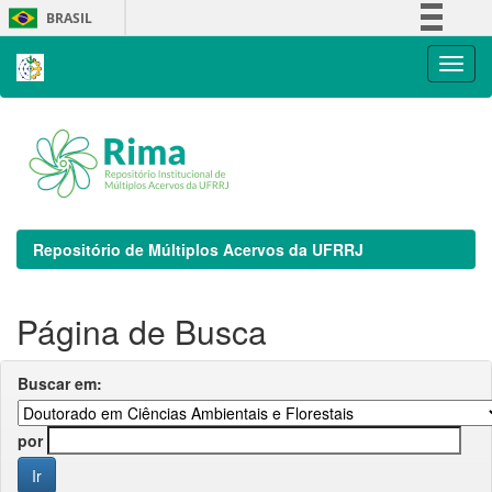
Skip
BRASIL
navigation
Simplifique!
Comunica BR
Participe
Acesso à informação
Legislação
Canais
Repositório de Múltiplos Acervos da UFRRJ
Página de Busca
Buscar em:
por