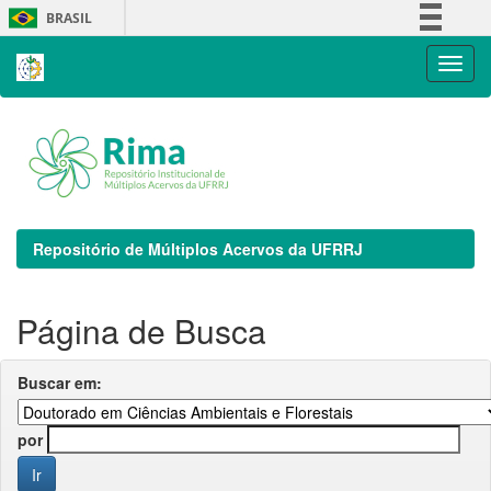
Skip
BRASIL
navigation
Simplifique!
Comunica BR
Participe
Acesso à informação
Legislação
Canais
Repositório de Múltiplos Acervos da UFRRJ
Página de Busca
Buscar em:
por