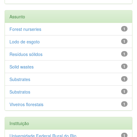
Assunto
Forest nurseries
1
Lodo de esgoto
1
Resíduos sólidos
1
Solid wastes
1
Substrates
1
Substratos
1
Viveiros florestais
1
Instituição
Universidade Federal Rural do Rio...
1