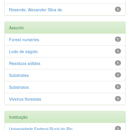
Resende, Alexander Silva de
1
Assunto
Forest nurseries
1
Lodo de esgoto
1
Resíduos sólidos
1
Substrates
1
Substratos
1
Viveiros florestais
1
Instituição
Universidade Federal Rural do Rio...
1