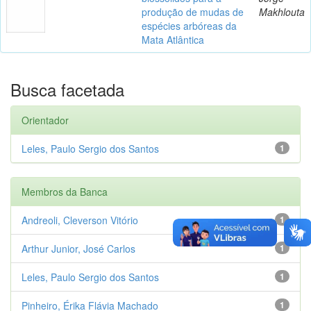
produção de mudas de
Makhlouta
espécies arbóreas da
Mata Atlântica
Busca facetada
Orientador
Leles, Paulo Sergio dos Santos
1
Membros da Banca
Andreoli, Cleverson Vitório
1
Arthur Junior, José Carlos
1
Leles, Paulo Sergio dos Santos
1
Pinheiro, Érika Flávia Machado
1