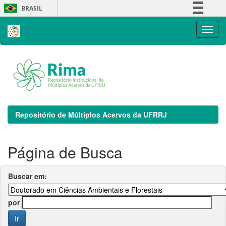
Skip
BRASIL
navigation
Simplifique!
Comunica BR
Participe
Acesso à informação
Legislação
Canais
Repositório de Múltiplos Acervos da UFRRJ
Página de Busca
Buscar em:
por