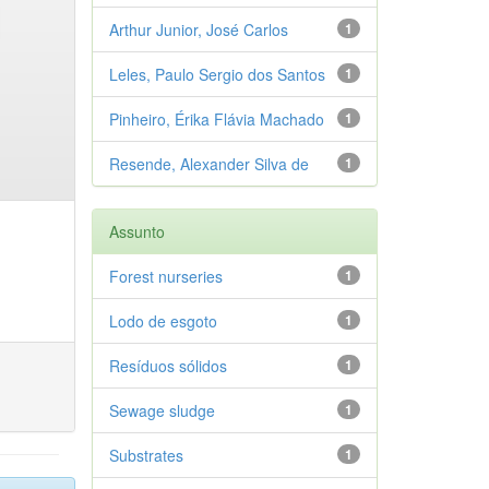
Arthur Junior, José Carlos
1
Leles, Paulo Sergio dos Santos
1
Pinheiro, Érika Flávia Machado
1
Resende, Alexander Silva de
1
Assunto
Forest nurseries
1
Lodo de esgoto
1
Resíduos sólidos
1
Sewage sludge
1
Substrates
1