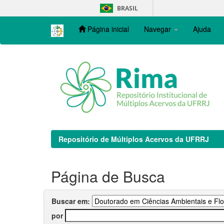
Skip
BRASIL
navigation
Página inicial
Navegar
Ajuda
Repositório de Múltiplos Acervos da UFRRJ
Página de Busca
Buscar em:
por