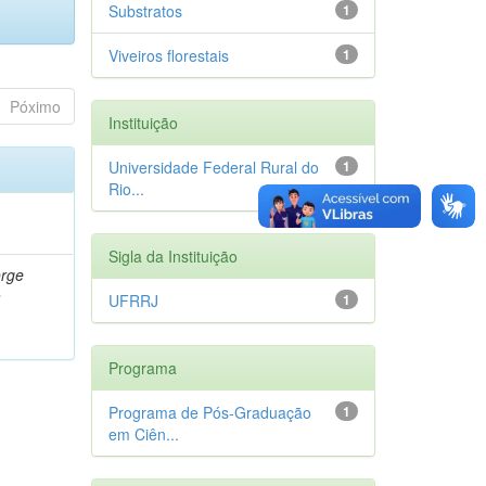
Substratos
1
Viveiros florestais
1
Póximo
Instituição
Universidade Federal Rural do
1
Rio...
Sigla da Instituição
orge
a
UFRRJ
1
Programa
Programa de Pós-Graduação
1
em Ciên...