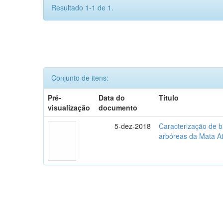
Resultado 1-1 de 1.
Conjunto de itens:
Pré-
Data do
Título
visualização
documento
5-dez-2018
Caracterização de b
arbóreas da Mata At