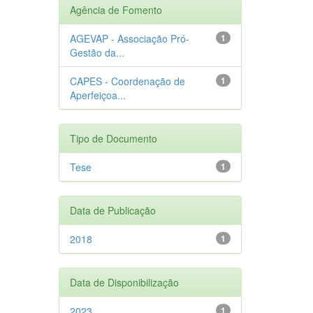
Agência de Fomento
AGEVAP - Associação Pró-
1
Gestão da...
CAPES - Coordenação de
1
Aperfeiçoa...
Tipo de Documento
Tese
1
Data de Publicação
2018
1
Data de Disponibilização
2023
1