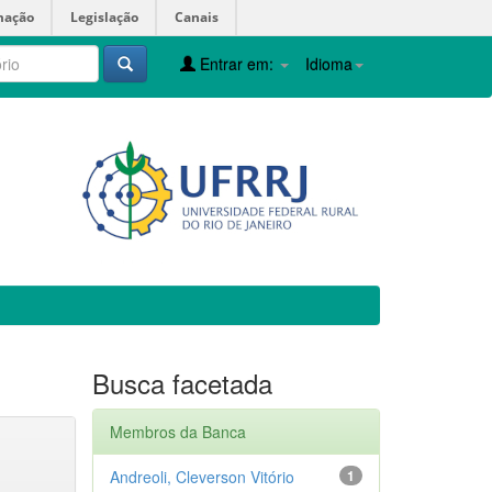
mação
Legislação
Canais
Entrar em:
Idioma
Busca facetada
Membros da Banca
Andreoli, Cleverson Vitório
1