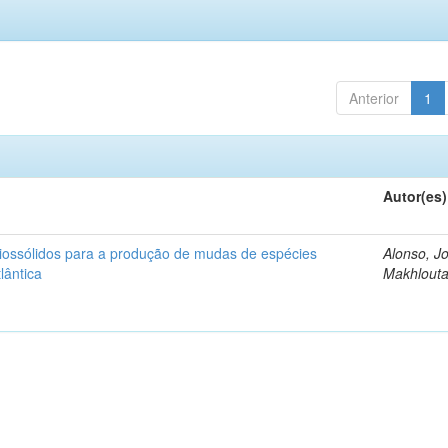
Anterior
1
Autor(es)
iossólidos para a produção de mudas de espécies
Alonso, J
lântica
Makhlout