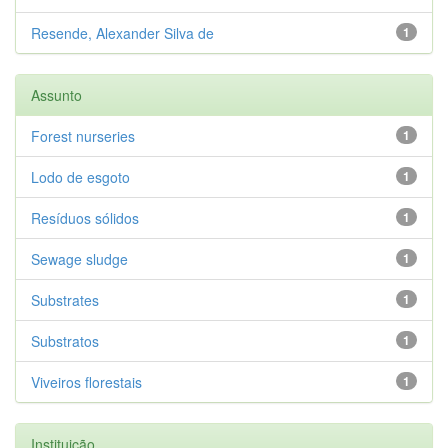
Resende, Alexander Silva de
1
Assunto
Forest nurseries
1
Lodo de esgoto
1
Resíduos sólidos
1
Sewage sludge
1
Substrates
1
Substratos
1
Viveiros florestais
1
Instituição