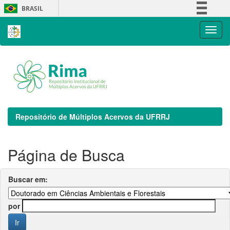
Skip
BRASIL
navigation
Simplifique!
Comunica BR
Participe
Acesso à informação
Legislação
Canais
Repositório de Múltiplos Acervos da UFRRJ
Página de Busca
Buscar em:
por