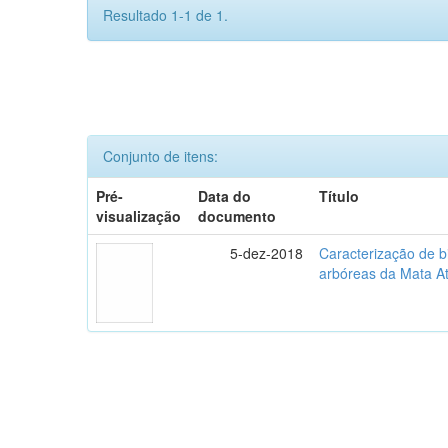
Resultado 1-1 de 1.
Conjunto de itens:
Pré-
Data do
Título
visualização
documento
5-dez-2018
Caracterização de b
arbóreas da Mata At