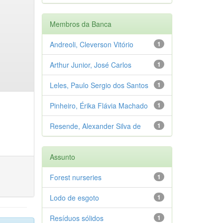
Membros da Banca
Andreoli, Cleverson Vitório
1
Arthur Junior, José Carlos
1
Leles, Paulo Sergio dos Santos
1
Pinheiro, Érika Flávia Machado
1
Resende, Alexander Silva de
1
Assunto
Forest nurseries
1
Lodo de esgoto
1
Resíduos sólidos
1