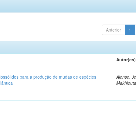
Anterior
1
Autor(es)
iossólidos para a produção de mudas de espécies
Alonso, J
lântica
Makhlout