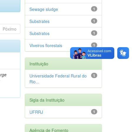
Sewage sludge
1
Substrates
1
Póximo
Substratos
1
Viveiros florestais
1
Instituição
orge
Universidade Federal Rural do
1
a
Rio...
Sigla da Instituição
UFRRJ
1
Agência de Fomento