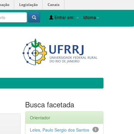
mação
Legislação
Canais
Entrar em:
Idioma
Busca facetada
Orientador
Leles, Paulo Sergio dos Santos
1