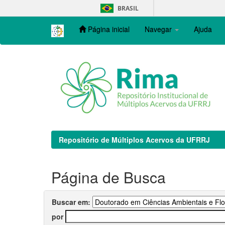
Skip
BRASIL
navigation
Página inicial
Navegar
Ajuda
Repositório de Múltiplos Acervos da UFRRJ
Página de Busca
Buscar em:
por