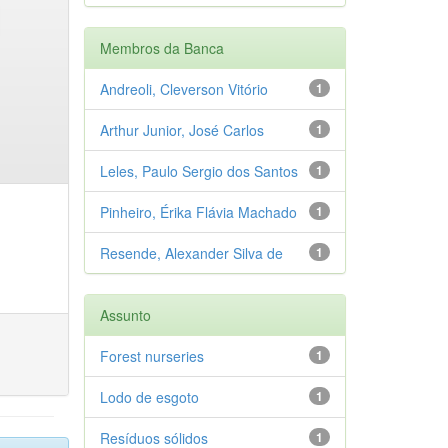
Membros da Banca
Andreoli, Cleverson Vitório
1
Arthur Junior, José Carlos
1
Leles, Paulo Sergio dos Santos
1
Pinheiro, Érika Flávia Machado
1
Resende, Alexander Silva de
1
Assunto
Forest nurseries
1
Lodo de esgoto
1
Resíduos sólidos
1