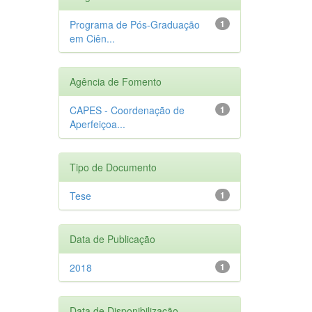
Programa de Pós-Graduação
1
em Ciên...
Agência de Fomento
CAPES - Coordenação de
1
Aperfeiçoa...
Tipo de Documento
Tese
1
Data de Publicação
2018
1
Data de Disponibilização