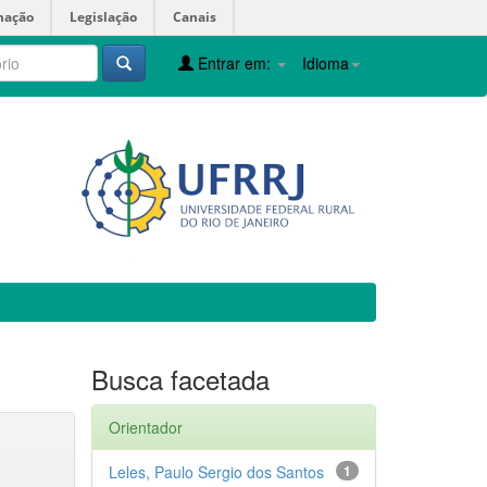
mação
Legislação
Canais
Entrar em:
Idioma
Busca facetada
Orientador
Leles, Paulo Sergio dos Santos
1