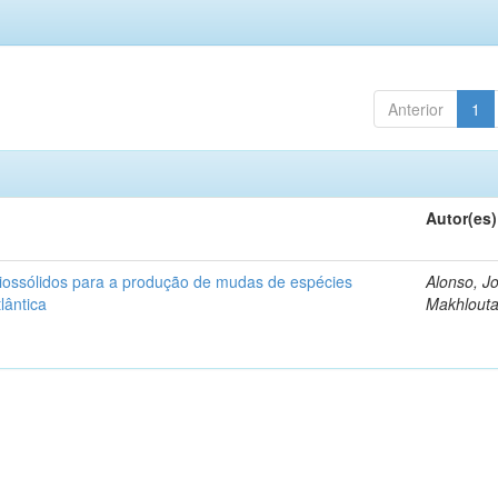
Anterior
1
Autor(es)
iossólidos para a produção de mudas de espécies
Alonso, J
lântica
Makhlout