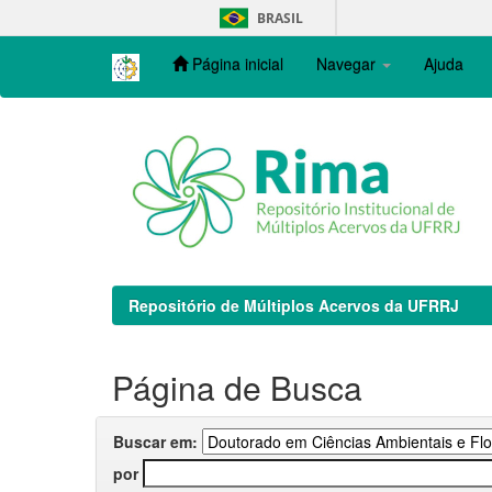
Skip
BRASIL
navigation
Página inicial
Navegar
Ajuda
Repositório de Múltiplos Acervos da UFRRJ
Página de Busca
Buscar em:
por