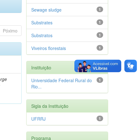
Sewage sludge
1
Substrates
1
Póximo
Substratos
1
Viveiros florestais
1
Instituição
orge
Universidade Federal Rural do
1
a
Rio...
Sigla da Instituição
UFRRJ
1
Programa