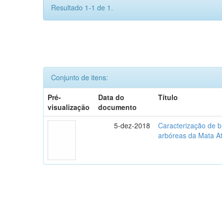
Resultado 1-1 de 1.
Conjunto de itens:
Pré-
Data do
Título
visualização
documento
5-dez-2018
Caracterização de b
arbóreas da Mata At