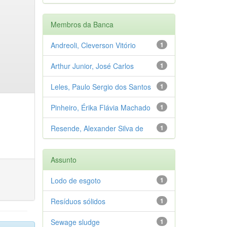
Membros da Banca
Andreoli, Cleverson Vitório
1
Arthur Junior, José Carlos
1
Leles, Paulo Sergio dos Santos
1
Pinheiro, Érika Flávia Machado
1
Resende, Alexander Silva de
1
Assunto
Lodo de esgoto
1
Resíduos sólidos
1
Sewage sludge
1