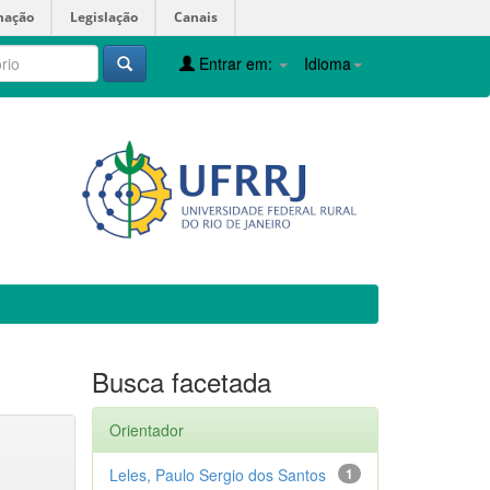
mação
Legislação
Canais
Entrar em:
Idioma
Busca facetada
Orientador
Leles, Paulo Sergio dos Santos
1