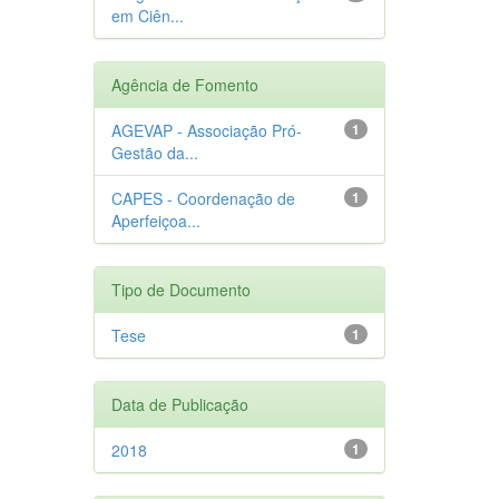
em Ciên...
Agência de Fomento
AGEVAP - Associação Pró-
1
Gestão da...
CAPES - Coordenação de
1
Aperfeiçoa...
Tipo de Documento
Tese
1
Data de Publicação
2018
1