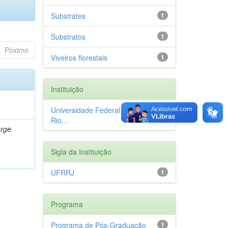
Substrates
1
Substratos
1
Póximo
Viveiros florestais
1
Instituição
Universidade Federal Rural do
1
Rio...
orge
a
Sigla da Instituição
UFRRJ
1
Programa
Programa de Pós-Graduação
1