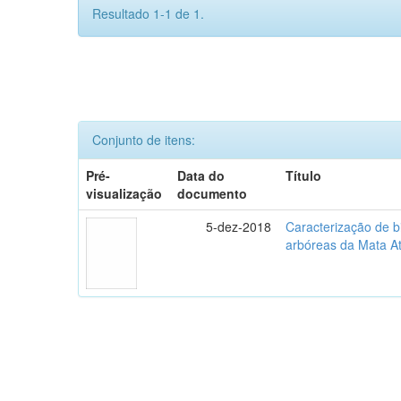
Resultado 1-1 de 1.
Conjunto de itens:
Pré-
Data do
Título
visualização
documento
5-dez-2018
Caracterização de b
arbóreas da Mata At