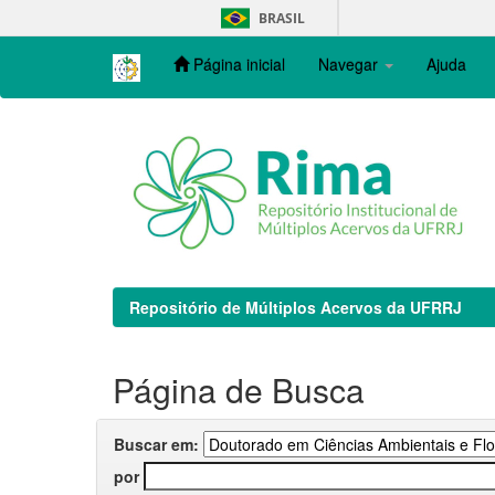
Skip
BRASIL
navigation
Página inicial
Navegar
Ajuda
Repositório de Múltiplos Acervos da UFRRJ
Página de Busca
Buscar em:
por