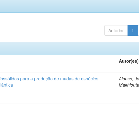
Anterior
1
Autor(es)
iossólidos para a produção de mudas de espécies
Alonso, J
lântica
Makhlout