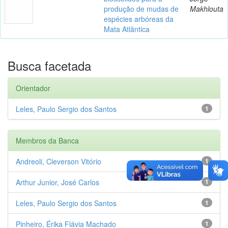
produção de mudas de
Makhlouta
espécies arbóreas da
Mata Atlântica
Busca facetada
Orientador
Leles, Paulo Sergio dos Santos
1
Membros da Banca
Andreoli, Cleverson Vitório
1
Arthur Junior, José Carlos
1
Leles, Paulo Sergio dos Santos
1
Pinheiro, Érika Flávia Machado
1