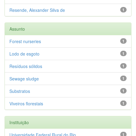
Resende, Alexander Silva de
1
Assunto
Forest nurseries
1
Lodo de esgoto
1
Resíduos sólidos
1
Sewage sludge
1
Substratos
1
Viveiros florestais
1
Instituição
Universidade Federal Rural do Rio...
1