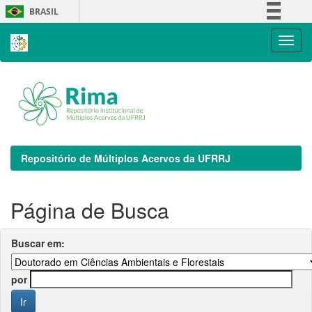
Skip
BRASIL
navigation
Simplifique!
Comunica BR
Participe
Acesso à informação
Legislação
Canais
Repositório de Múltiplos Acervos da UFRRJ
Página de Busca
Buscar em:
por