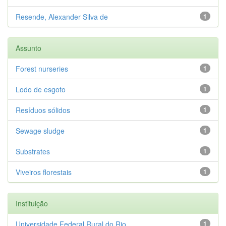
Resende, Alexander Silva de
1
Assunto
Forest nurseries
1
Lodo de esgoto
1
Resíduos sólidos
1
Sewage sludge
1
Substrates
1
Viveiros florestais
1
Instituição
Universidade Federal Rural do Rio...
1