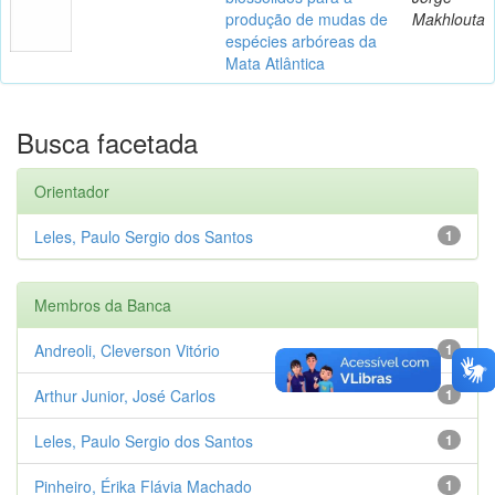
produção de mudas de
Makhlouta
espécies arbóreas da
Mata Atlântica
Busca facetada
Orientador
Leles, Paulo Sergio dos Santos
1
Membros da Banca
Andreoli, Cleverson Vitório
1
Arthur Junior, José Carlos
1
Leles, Paulo Sergio dos Santos
1
Pinheiro, Érika Flávia Machado
1