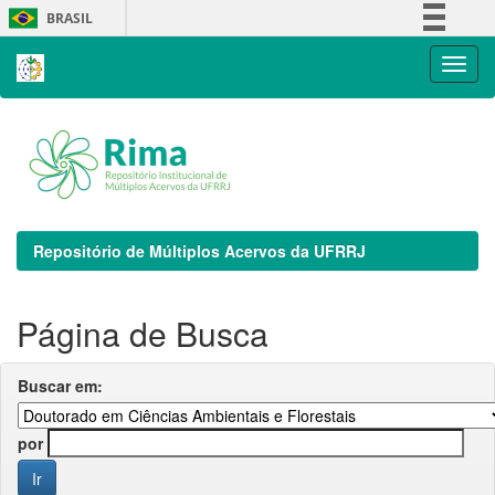
Skip
BRASIL
navigation
Simplifique!
Comunica BR
Participe
Acesso à informação
Legislação
Canais
Repositório de Múltiplos Acervos da UFRRJ
Página de Busca
Buscar em:
por