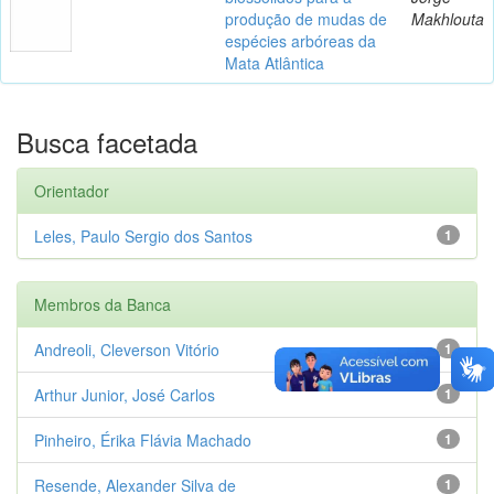
produção de mudas de
Makhlouta
espécies arbóreas da
Mata Atlântica
Busca facetada
Orientador
Leles, Paulo Sergio dos Santos
1
Membros da Banca
Andreoli, Cleverson Vitório
1
Arthur Junior, José Carlos
1
Pinheiro, Érika Flávia Machado
1
Resende, Alexander Silva de
1