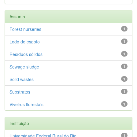
Assunto
Forest nurseries
1
Lodo de esgoto
1
Resíduos sólidos
1
Sewage sludge
1
Solid wastes
1
Substratos
1
Viveiros florestais
1
Instituição
Universidade Federal Rural do Rio...
1