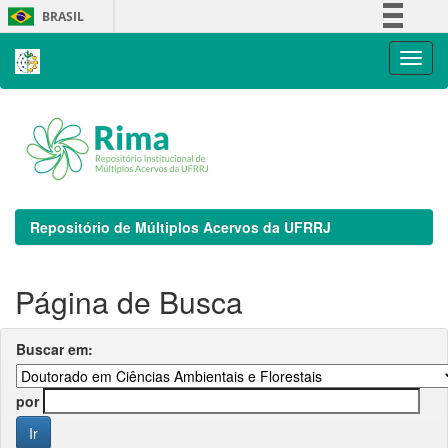
Skip
BRASIL
navigation
Simplifique!
Comunica BR
Participe
Acesso à informação
Legislação
Canais
Repositório de Múltiplos Acervos da UFRRJ
Página de Busca
Buscar em:
por