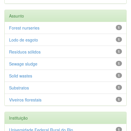
Assunto
Forest nurseries
1
Lodo de esgoto
1
Resíduos sólidos
1
Sewage sludge
1
Solid wastes
1
Substratos
1
Viveiros florestais
1
Instituição
Universidade Federal Rural do Rio...
1