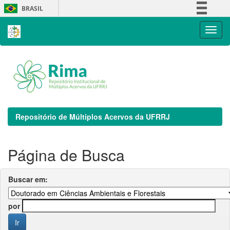
Skip
BRASIL
navigation
Simplifique!
Comunica BR
Participe
Acesso à informação
Legislação
Canais
Repositório de Múltiplos Acervos da UFRRJ
Página de Busca
Buscar em:
por