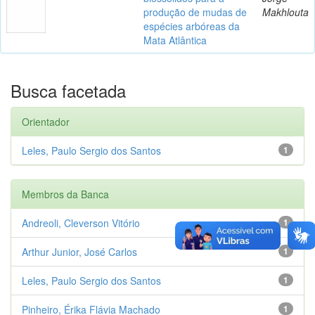
produção de mudas de
Makhlouta
espécies arbóreas da
Mata Atlântica
Busca facetada
Orientador
Leles, Paulo Sergio dos Santos
1
Membros da Banca
Andreoli, Cleverson Vitório
1
Arthur Junior, José Carlos
1
Leles, Paulo Sergio dos Santos
1
Pinheiro, Érika Flávia Machado
1