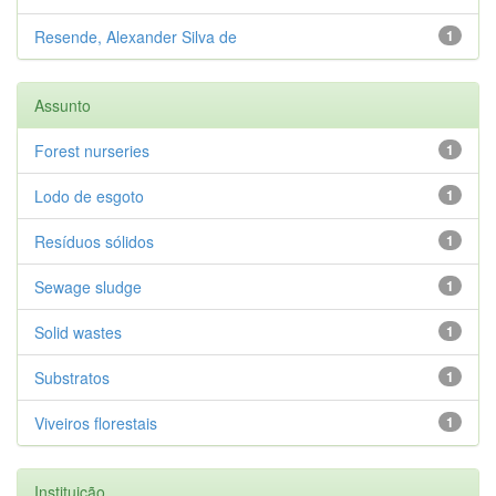
Resende, Alexander Silva de
1
Assunto
Forest nurseries
1
Lodo de esgoto
1
Resíduos sólidos
1
Sewage sludge
1
Solid wastes
1
Substratos
1
Viveiros florestais
1
Instituição