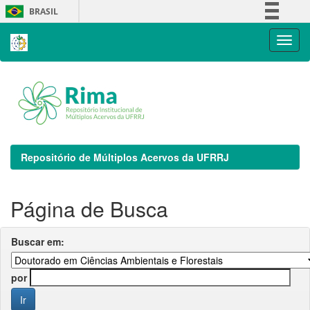
Skip
BRASIL
navigation
Simplifique!
Comunica BR
Participe
Acesso à informação
Legislação
Canais
Repositório de Múltiplos Acervos da UFRRJ
Página de Busca
Buscar em:
por