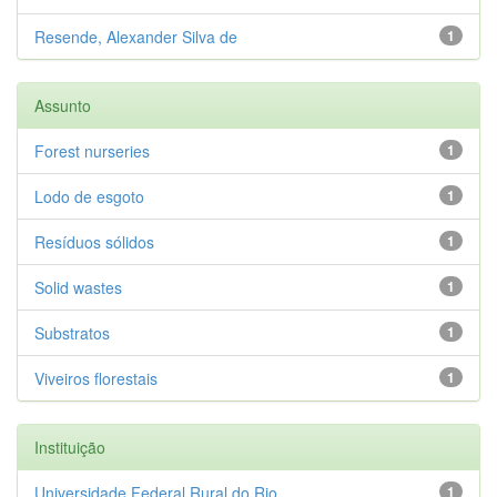
Resende, Alexander Silva de
1
Assunto
Forest nurseries
1
Lodo de esgoto
1
Resíduos sólidos
1
Solid wastes
1
Substratos
1
Viveiros florestais
1
Instituição
Universidade Federal Rural do Rio...
1