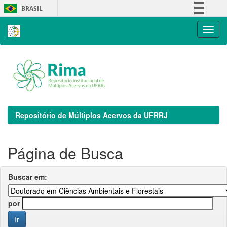
Skip
BRASIL
navigation
Simplifique!
Comunica BR
Participe
Acesso à informação
Legislação
Canais
Repositório de Múltiplos Acervos da UFRRJ
Página de Busca
Buscar em:
por