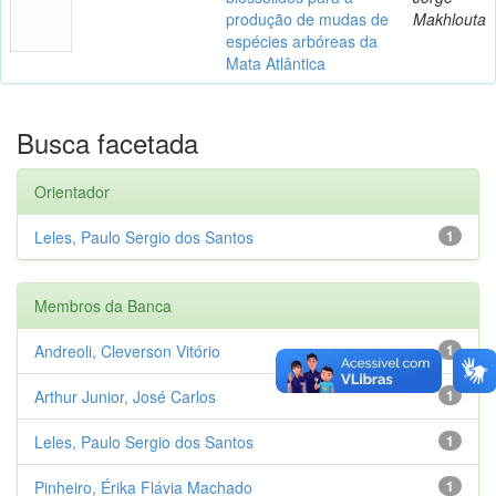
produção de mudas de
Makhlouta
espécies arbóreas da
Mata Atlântica
Busca facetada
Orientador
Leles, Paulo Sergio dos Santos
1
Membros da Banca
Andreoli, Cleverson Vitório
1
Arthur Junior, José Carlos
1
Leles, Paulo Sergio dos Santos
1
Pinheiro, Érika Flávia Machado
1