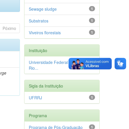
Sewage sludge
1
Substratos
1
Póximo
Viveiros florestais
1
Instituição
Universidade Federal Rural do
1
Rio...
orge
a
Sigla da Instituição
UFRRJ
1
Programa
Programa de Pós-Graduação
1