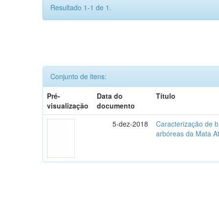
Resultado 1-1 de 1.
Conjunto de itens:
Pré-
Data do
Título
visualização
documento
5-dez-2018
Caracterização de b
arbóreas da Mata At