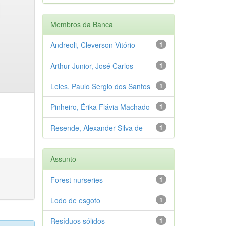
Membros da Banca
Andreoli, Cleverson Vitório
1
Arthur Junior, José Carlos
1
Leles, Paulo Sergio dos Santos
1
Pinheiro, Érika Flávia Machado
1
Resende, Alexander Silva de
1
Assunto
Forest nurseries
1
Lodo de esgoto
1
Resíduos sólidos
1