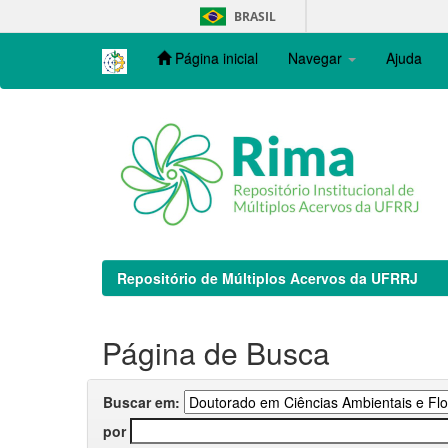
Skip
BRASIL
navigation
Página inicial
Navegar
Ajuda
Repositório de Múltiplos Acervos da UFRRJ
Página de Busca
Buscar em:
por