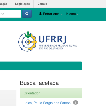
mação
Legislação
Canais
Entrar em:
Idioma
Busca facetada
Orientador
Leles, Paulo Sergio dos Santos
1