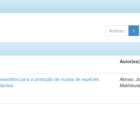
Anterior
1
Autor(es)
iossólidos para a produção de mudas de espécies
Alonso, J
lântica
Makhlout