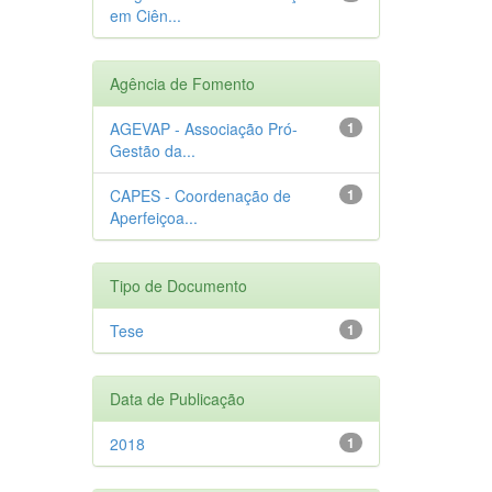
em Ciên...
Agência de Fomento
AGEVAP - Associação Pró-
1
Gestão da...
CAPES - Coordenação de
1
Aperfeiçoa...
Tipo de Documento
Tese
1
Data de Publicação
2018
1