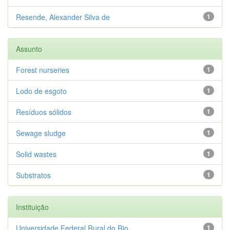
Resende, Alexander Silva de
1
Assunto
Forest nurseries
1
Lodo de esgoto
1
Resíduos sólidos
1
Sewage sludge
1
Solid wastes
1
Substratos
1
Instituição
Universidade Federal Rural do Rio...
1