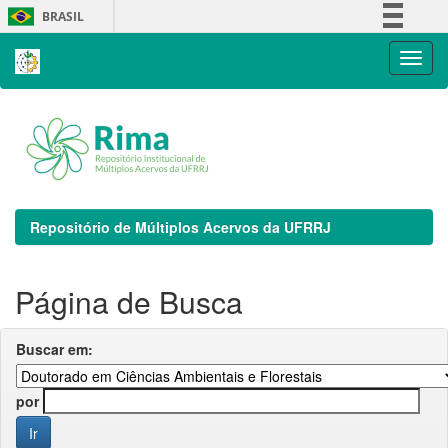
Skip
BRASIL
navigation
Simplifique!
Comunica BR
Participe
Acesso à informação
Legislação
Canais
Repositório de Múltiplos Acervos da UFRRJ
Página de Busca
Buscar em:
por