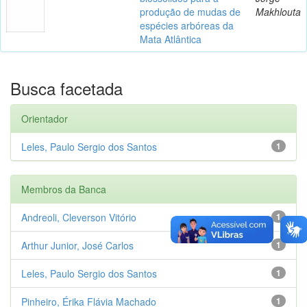
produção de mudas de
Makhlouta
espécies arbóreas da
Mata Atlântica
Busca facetada
Orientador
Leles, Paulo Sergio dos Santos
1
Membros da Banca
Andreoli, Cleverson Vitório
1
Arthur Junior, José Carlos
1
Leles, Paulo Sergio dos Santos
1
Pinheiro, Érika Flávia Machado
1