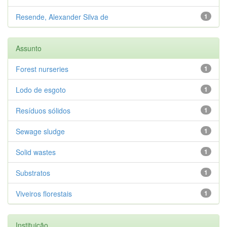
Resende, Alexander Silva de
1
Assunto
Forest nurseries
1
Lodo de esgoto
1
Resíduos sólidos
1
Sewage sludge
1
Solid wastes
1
Substratos
1
Viveiros florestais
1
Instituição