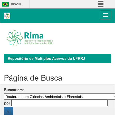
Skip
BRASIL
navigation
Simplifique!
Comunica BR
Participe
Acesso à informação
Legislação
Canais
Repositório de Múltiplos Acervos da UFRRJ
Página de Busca
Buscar em:
por