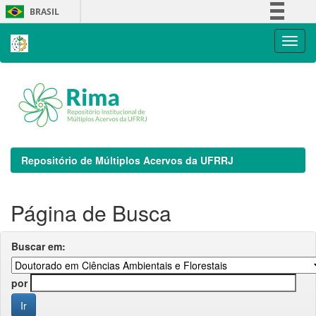
Skip
BRASIL
navigation
Simplifique!
Comunica BR
Participe
Acesso à informação
Legislação
Canais
Repositório de Múltiplos Acervos da UFRRJ
Página de Busca
Buscar em:
por