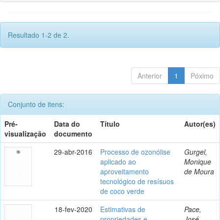
Resultado 1-2 de 2.
Anterior
1
Póximo
Conjunto de itens:
Pré-
Data do
Título
Autor(es)
visualização
documento
29-abr-2016
Processo de ozonólise
Gurgel,
aplicado ao
Monique
aproveitamento
de Moura
tecnológico de resísuos
de coco verde
18-fev-2020
Estimativas de
Pace,
propriedades e
José