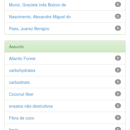
Muniz, Graciela Inês Bolzon de
1
Nascimento, Alexandre Miguel do
1
Paes, Juarez Benigno
1
Assunto
Atlantic Forest
1
carbohydrates
1
carboidrato
1
Coconut fiber
1
ensaios não-destrutivos
1
Fibra de coco
1
lignin
1