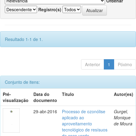
Ordenar
Registro(s)
Resultado 1-1 de 1.
Anterior
1
Póximo
Conjunto de itens:
Pré-
Data do
Título
Autor(es)
visualização
documento
29-abr-2016
Processo de ozonólise
Gurgel,
aplicado ao
Monique
aproveitamento
de Moura
tecnológico de resísuos
de coco verde