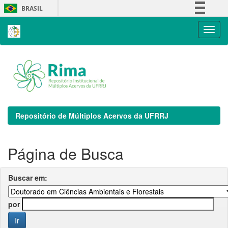
Skip
BRASIL
navigation
Simplifique!
Comunica BR
Participe
Acesso à informação
Legislação
Canais
Repositório de Múltiplos Acervos da UFRRJ
Página de Busca
Buscar em:
por