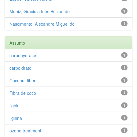
Muniz, Graciela Inês Bolzon de
1
Nascimento, Alexandre Miguel do
1
Assunto
carbohydrates
1
carboidrato
1
Coconut fiber
1
Fibra de coco
1
lignin
1
lignina
1
ozone treatment
1