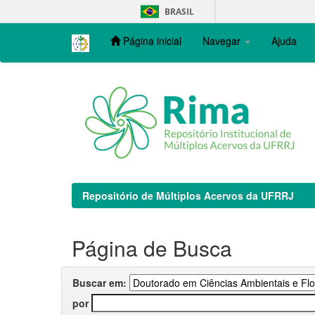
Skip
BRASIL
navigation
Página inicial
Navegar
Ajuda
Repositório de Múltiplos Acervos da UFRRJ
Página de Busca
Buscar em:
por