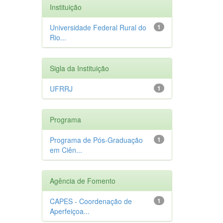
Instituição
Universidade Federal Rural do
1
Rio...
Sigla da Instituição
UFRRJ
1
Programa
Programa de Pós-Graduação
1
em Ciên...
Agência de Fomento
CAPES - Coordenação de
1
Aperfeiçoa...