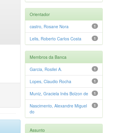
Orientador
castro, Rosane Nora
1
Lelis, Roberto Carlos Costa
1
Membros da Banca
Garcia, Rosilei A.
1
Lopes, Claudio Rocha
1
Muniz, Graciela Inês Bolzon de
1
Nascimento, Alexandre Miguel
1
do
Assunto