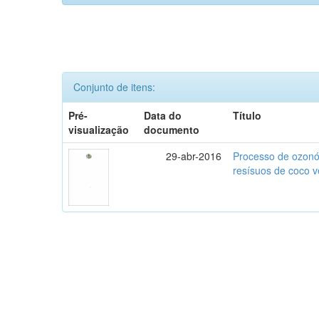
Conjunto de itens:
Pré-
Data do
Título
visualização
documento
29-abr-2016
Processo de ozonól
resísuos de coco 