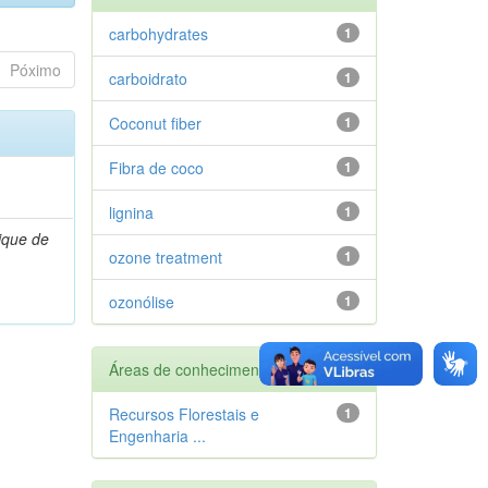
carbohydrates
1
Póximo
carboidrato
1
Coconut fiber
1
Fibra de coco
1
lignina
1
ique de
ozone treatment
1
ozonólise
1
Áreas de conhecimento
Recursos Florestais e
1
Engenharia ...