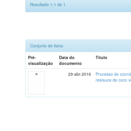
Resultado 1-1 de 1.
Conjunto de itens:
Pré-
Data do
Título
visualização
documento
29-abr-2016
Processo de ozonól
resísuos de coco 