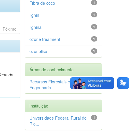
Fibra de coco
1
lignin
1
lignina
1
Póximo
ozone treatment
1
ozonólise
1
Áreas de conhecimento
ique de
Recursos Florestais e
1
Engenharia ...
Instituição
Universidade Federal Rural do
1
Rio...