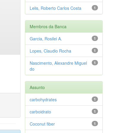
Lelis, Roberto Carlos Costa
1
Membros da Banca
Garcia, Rosilei A.
1
Lopes, Claudio Rocha
1
Nascimento, Alexandre Miguel
1
do
Assunto
carbohydrates
1
carboidrato
1
Coconut fiber
1