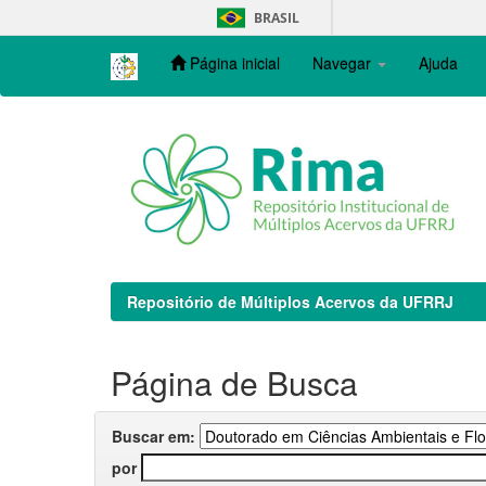
Skip
BRASIL
navigation
Página inicial
Navegar
Ajuda
Repositório de Múltiplos Acervos da UFRRJ
Página de Busca
Buscar em:
por