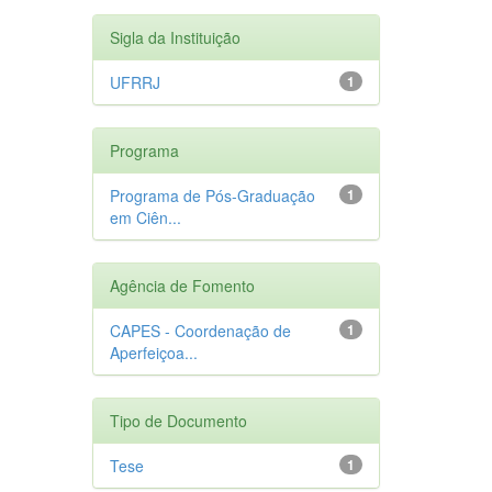
Sigla da Instituição
UFRRJ
1
Programa
Programa de Pós-Graduação
1
em Ciên...
Agência de Fomento
CAPES - Coordenação de
1
Aperfeiçoa...
Tipo de Documento
Tese
1