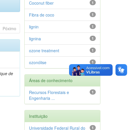
Coconut fiber
1
Fibra de coco
1
lignin
1
Póximo
lignina
1
ozone treatment
1
ozonólise
1
ique de
Áreas de conhecimento
Recursos Florestais e
1
Engenharia ...
Instituição
Universidade Federal Rural do
1