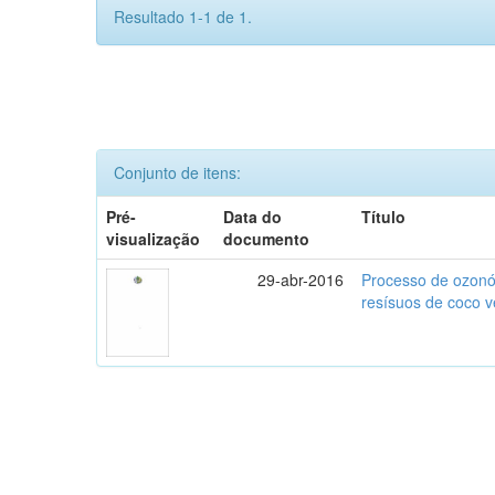
Resultado 1-1 de 1.
Conjunto de itens:
Pré-
Data do
Título
visualização
documento
29-abr-2016
Processo de ozonól
resísuos de coco 