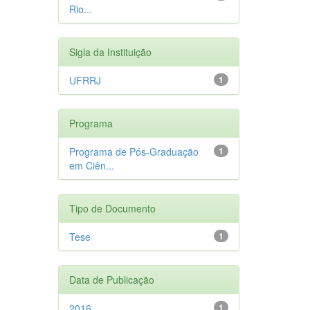
Rio...
Sigla da Instituição
UFRRJ
1
Programa
Programa de Pós-Graduação
1
em Ciên...
Tipo de Documento
Tese
1
Data de Publicação
2016
1