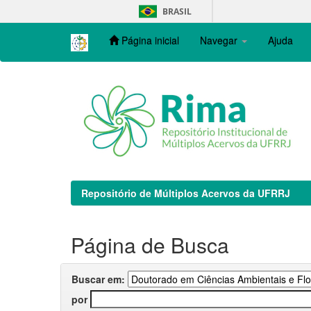
Skip
BRASIL
navigation
Página inicial
Navegar
Ajuda
Repositório de Múltiplos Acervos da UFRRJ
Página de Busca
Buscar em:
por