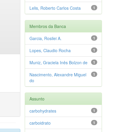
Lelis, Roberto Carlos Costa
1
Membros da Banca
Garcia, Rosilei A.
1
Lopes, Claudio Rocha
1
Muniz, Graciela Inês Bolzon de
1
Nascimento, Alexandre Miguel
1
do
Assunto
carbohydrates
1
carboidrato
1