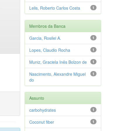
Lelis, Roberto Carlos Costa
1
Membros da Banca
Garcia, Rosilei A.
1
Lopes, Claudio Rocha
1
Muniz, Graciela Inês Bolzon de
1
Nascimento, Alexandre Miguel
1
do
Assunto
carbohydrates
1
Coconut fiber
1