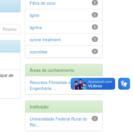
Fibra de coco
1
lignin
1
lignina
1
Póximo
ozone treatment
1
ozonólise
1
Áreas de conhecimento
ique de
Recursos Florestais e
1
Engenharia ...
Instituição
Universidade Federal Rural do
1
Rio...