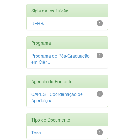
Sigla da Instituição
UFRRJ
1
Programa
Programa de Pós-Graduação
1
em Ciên...
Agência de Fomento
CAPES - Coordenação de
1
Aperfeiçoa...
Tipo de Documento
Tese
1