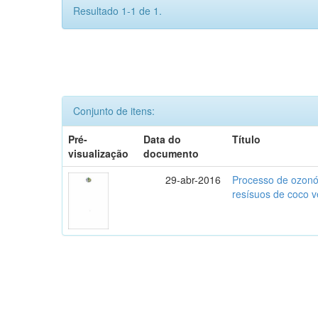
Resultado 1-1 de 1.
Conjunto de itens:
Pré-
Data do
Título
visualização
documento
29-abr-2016
Processo de ozonól
resísuos de coco 