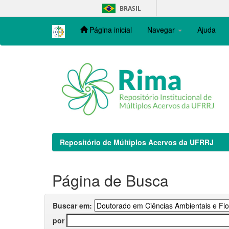
Skip
BRASIL
navigation
Página inicial
Navegar
Ajuda
Repositório de Múltiplos Acervos da UFRRJ
Página de Busca
Buscar em:
por