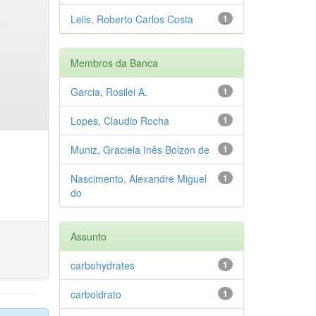
Lelis, Roberto Carlos Costa
1
Membros da Banca
Garcia, Rosilei A.
1
Lopes, Claudio Rocha
1
Muniz, Graciela Inês Bolzon de
1
Nascimento, Alexandre Miguel
1
do
Assunto
carbohydrates
1
carboidrato
1