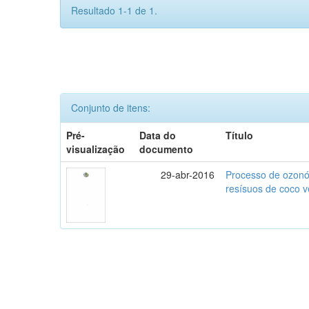
Resultado 1-1 de 1.
Conjunto de itens:
Pré-
Data do
Título
visualização
documento
29-abr-2016
Processo de ozonól
resísuos de coco 