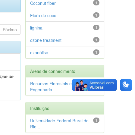
Coconut fiber
1
Fibra de coco
1
lignina
1
Póximo
ozone treatment
1
ozonólise
1
Áreas de conhecimento
ique de
Recursos Florestais e
1
Engenharia ...
Instituição
Universidade Federal Rural do
1
Rio...