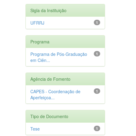
Sigla da Instituição
UFRRJ
1
Programa
Programa de Pós-Graduação
1
em Ciên...
Agência de Fomento
CAPES - Coordenação de
1
Aperfeiçoa...
Tipo de Documento
Tese
1