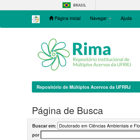
Skip
BRASIL
navigation
Página inicial
Navegar
Ajuda
Repositório de Múltiplos Acervos da UFRRJ
Página de Busca
Buscar em:
por