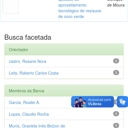
aproveitamento
de Moura
tecnológico de resísuos
de coco verde
Busca facetada
Orientador
castro, Rosane Nora
1
Lelis, Roberto Carlos Costa
1
Membros da Banca
Garcia, Rosilei A.
1
Lopes, Claudio Rocha
1
Muniz, Graciela Inês Bolzon de
1