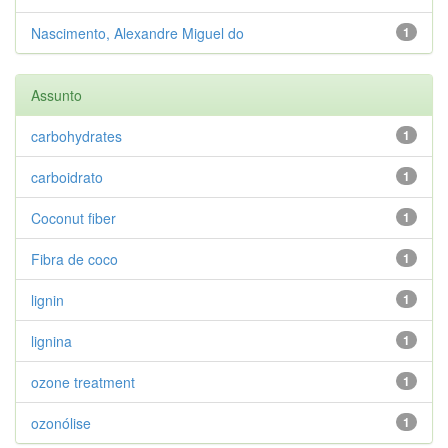
Nascimento, Alexandre Miguel do
1
Assunto
carbohydrates
1
carboidrato
1
Coconut fiber
1
Fibra de coco
1
lignin
1
lignina
1
ozone treatment
1
ozonólise
1