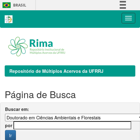
Skip
BRASIL
navigation
Simplifique!
Comunica BR
Participe
Acesso à informação
Legislação
Canais
Repositório de Múltiplos Acervos da UFRRJ
Página de Busca
Buscar em:
por