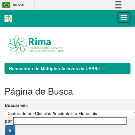
Skip
BRASIL
navigation
Simplifique!
Comunica BR
Participe
Acesso à informação
Legislação
Canais
Repositório de Múltiplos Acervos da UFRRJ
Página de Busca
Buscar em:
por