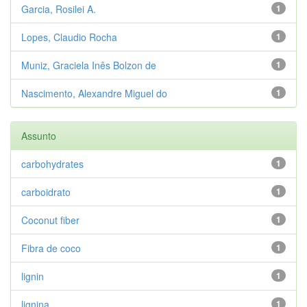
Garcia, Rosilei A.
1
Lopes, Claudio Rocha
1
Muniz, Graciela Inês Bolzon de
1
Nascimento, Alexandre Miguel do
1
Assunto
carbohydrates
1
carboidrato
1
Coconut fiber
1
Fibra de coco
1
lignin
1
lignina
1