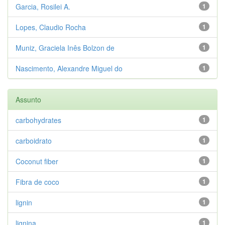
Garcia, Rosilei A.
1
Lopes, Claudio Rocha
1
Muniz, Graciela Inês Bolzon de
1
Nascimento, Alexandre Miguel do
1
Assunto
carbohydrates
1
carboidrato
1
Coconut fiber
1
Fibra de coco
1
lignin
1
lignina
1