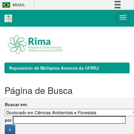
Skip
BRASIL
navigation
Simplifique!
Comunica BR
Participe
Acesso à informação
Legislação
Canais
Repositório de Múltiplos Acervos da UFRRJ
Página de Busca
Buscar em:
por