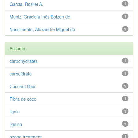
Garcia, Rosilei A.
1
Muniz, Graciela Inês Bolzon de
1
Nascimento, Alexandre Miguel do
1
Assunto
carbohydrates
1
carboidrato
1
Coconut fiber
1
Fibra de coco
1
lignin
1
lignina
1
ozone treatment
1