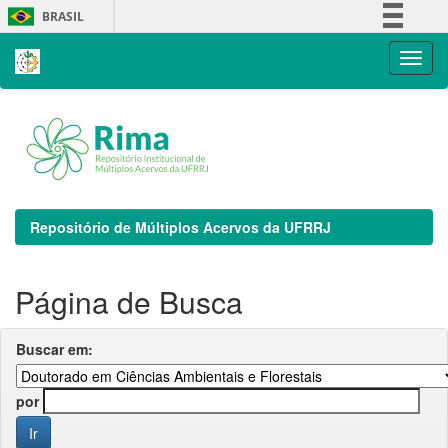
Skip
BRASIL
navigation
Simplifique!
Comunica BR
Participe
Acesso à informação
Legislação
Canais
Repositório de Múltiplos Acervos da UFRRJ
Página de Busca
Buscar em:
por