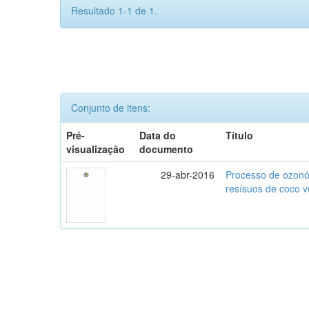
Resultado 1-1 de 1.
Conjunto de itens:
Pré-
Data do
Título
visualização
documento
29-abr-2016
Processo de ozonól
resísuos de coco 