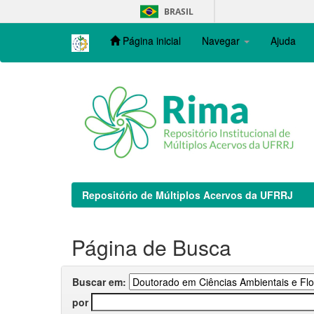
Skip
BRASIL
navigation
Página inicial
Navegar
Ajuda
Repositório de Múltiplos Acervos da UFRRJ
Página de Busca
Buscar em:
por