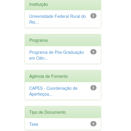
Instituição
Universidade Federal Rural do
1
Rio...
Programa
Programa de Pós-Graduação
1
em Ciên...
Agência de Fomento
CAPES - Coordenação de
1
Aperfeiçoa...
Tipo de Documento
Tese
1