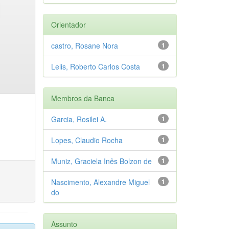
Orientador
castro, Rosane Nora
1
Lelis, Roberto Carlos Costa
1
Membros da Banca
Garcia, Rosilei A.
1
Lopes, Claudio Rocha
1
Muniz, Graciela Inês Bolzon de
1
Nascimento, Alexandre Miguel
1
do
Assunto