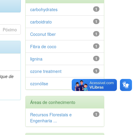
carbohydrates
1
carboidrato
1
Póximo
Coconut fiber
1
Fibra de coco
1
lignina
1
ozone treatment
1
ique de
ozonólise
1
Áreas de conhecimento
Recursos Florestais e
1
Engenharia ...